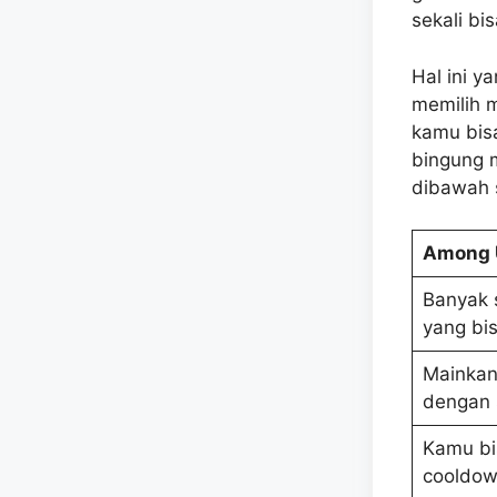
sekali bi
Hal ini 
memilih m
kamu bis
bingung 
dibawah s
Among 
Banyak 
yang bi
Mainkan
dengan 
Kamu bi
cooldow