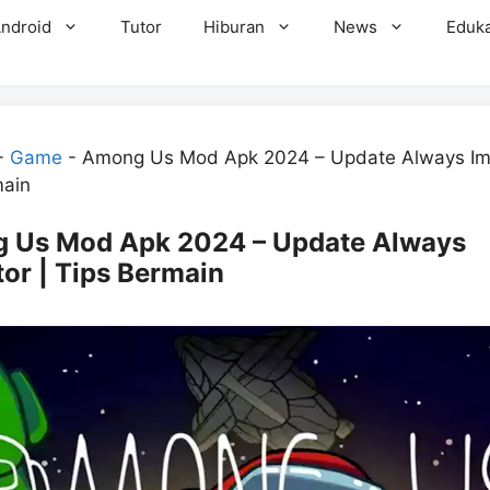
ndroid
Tutor
Hiburan
News
Eduka
-
Game
-
Among Us Mod Apk 2024 – Update Always Imp
main
 Us Mod Apk 2024 – Update Always
or | Tips Bermain