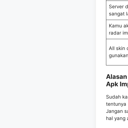
Server d
sangat l
Kamu ak
radar im
All skin
gunakan
Alasan
Apk Im
Sudah ka
tentunya
Jangan s
hal yang 