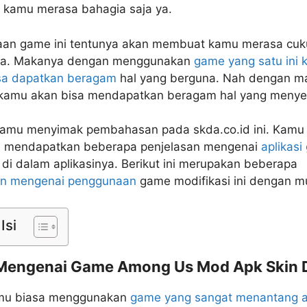
kamu merasa bahagia saja ya.
an game ini tentunya akan membuat kamu merasa cuk
 ya. Makanya dengan menggunakan
game yang satu ini
sa dapatkan beragam
hal yang berguna. Nah dengan m
 kamu akan bisa mendapatkan beragam hal yang meny
amu menyimak pembahasan pada skda.co.id ini. Kamu 
a mendapatkan beberapa penjelasan mengenai
aplikas
di dalam aplikasinya. Berikut ini merupakan beberapa
an mengenai penggunaan
game modifikasi ini dengan m
Isi
 Mengenai Game Among Us Mod Apk Skin 
mu biasa menggunakan
game yang sangat menantang 