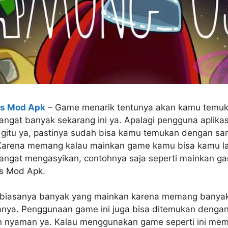
s Mod Apk
– Game menarik tentunya akan kamu temu
ngat banyak sekarang ini ya. Apalagi pengguna aplikas
gitu ya, pastinya sudah bisa kamu temukan dengan sa
Karena memang kalau mainkan game kamu bisa kamu l
angat mengasyikan, contohnya saja seperti mainkan g
s Mod Apk.
 biasanya banyak yang mainkan karena memang banyak
nya. Penggunaan game ini juga bisa ditemukan dengan
 nyaman ya. Kalau menggunakan game seperti ini me