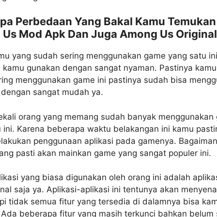
pa Perbedaan Yang Bakal Kamu Temukan
Us Mod Apk Dan Juga Among Us Original
mu yang sudah sering menggunakan game yang satu ini
a kamu gunakan dengan sangat nyaman. Pastinya kamu
ring menggunakan game ini pastinya sudah bisa meng
dengan sangat mudah ya.
ekali orang yang memang sudah banyak menggunakan
 ini. Karena beberapa waktu belakangan ini kamu past
elakukan penggunaan aplikasi pada gamenya. Bagaiman
ng pasti akan mainkan game yang sangat populer ini.
likasi yang biasa digunakan oleh orang ini adalah aplik
ginal saja ya. Aplikasi-aplikasi ini tentunya akan menye
api tidak semua fitur yang tersedia di dalamnya bisa ka
 Ada beberapa fitur yang masih terkunci bahkan belum