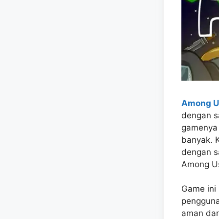
Among U
dengan sa
gamenya 
banyak. 
dengan s
Among U
Game ini
pengguna
aman dan