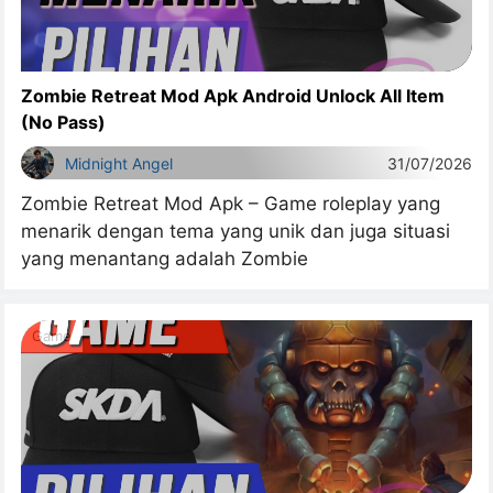
Zombie Retreat Mod Apk Android Unlock All Item
(No Pass)
Midnight Angel
31/07/2026
Zombie Retreat Mod Apk – Game roleplay yang
menarik dengan tema yang unik dan juga situasi
yang menantang adalah Zombie
Game