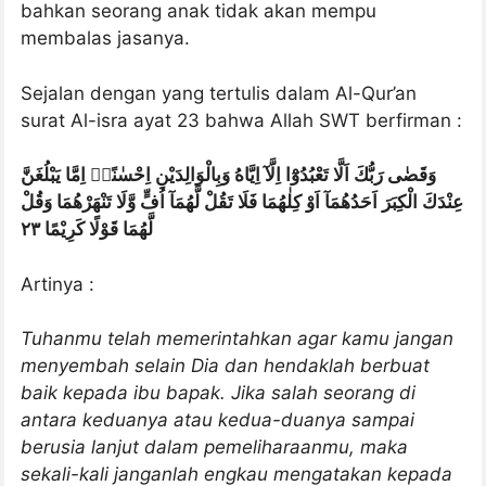
bahkan seorang anak tidak akan mempu
membalas jasanya.
Sejalan dengan yang tertulis dalam Al-Qur’an
surat Al-isra ayat 23 bahwa Allah SWT berfirman :
وَقَضٰى رَبُّكَ اَلَّا تَعْبُدُوْٓا اِلَّآ اِيَّاهُ وَبِالْوَالِدَيْنِ اِحْسٰنًاۗ اِمَّا يَبْلُغَنَّ
عِنْدَكَ الْكِبَرَ اَحَدُهُمَآ اَوْ كِلٰهُمَا فَلَا تَقُلْ لَّهُمَآ اُفٍّ وَّلَا تَنْهَرْهُمَا وَقُلْ
لَّهُمَا قَوْلًا كَرِيْمًا ٢٣
Artinya :
Tuhanmu telah memerintahkan agar kamu jangan
menyembah selain Dia dan hendaklah berbuat
baik kepada ibu bapak. Jika salah seorang di
antara keduanya atau kedua-duanya sampai
berusia lanjut dalam pemeliharaanmu, maka
sekali-kali janganlah engkau mengatakan kepada