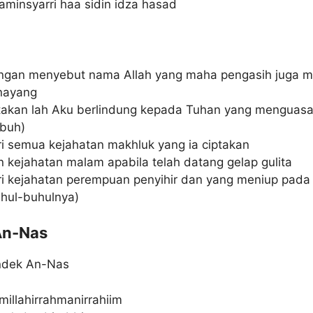
minsyarri haa sidin idza hasad
ngan menyebut nama Allah yang maha pengasih juga 
nayang
akan lah Aku berlindung kepada Tuhan yang menguasai
ubuh)
i semua kejahatan makhluk yang ia ciptakan
 kejahatan malam apabila telah datang gelap gulita
i kejahatan perempuan penyihir dan yang meniup pada 
uhul-buhulnya)
An-Nas
ndek An-Nas
millahirrahmanirrahiim