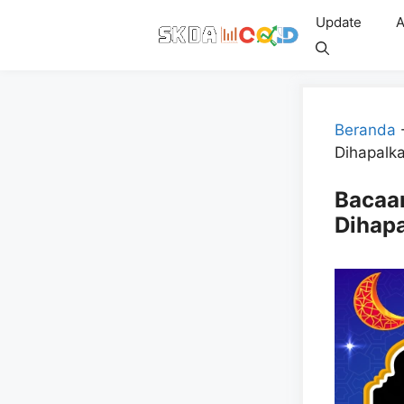
Skip
Update
A
to
content
Beranda
Dihapalka
Bacaa
Dihapa