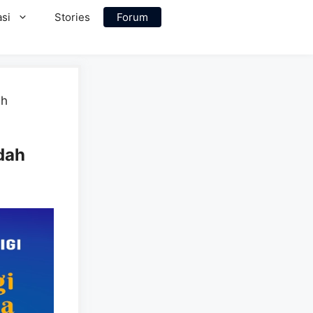
si
Stories
Forum
ah
dah