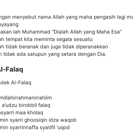
ngan menyebut nama Allah yang maha pengasih lagi m
nyayang
takan lah Muhammad “Dialah Allah yang Maha Esa”
ah tempat kita meminta segala sesuatu
ah tidak beranak dan juga tidak diperanakkan
 tidak ada satupun yang setara dengan Dia.
Al-Falaq
ndek Al-Falaq
millahirrahmanirrahiim
 a’udzu birobbil falaq
syarri maa kholaq
in syarri ghoosiqin idza waqob
in syarrinnaffa syatifil ‘uqod