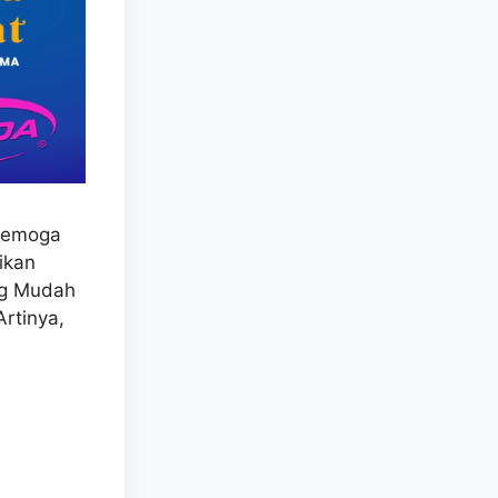
 semoga
ikan
ng Mudah
rtinya,