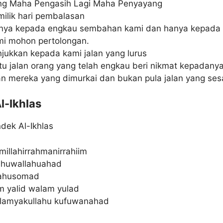
ng Maha Pengasih Lagi Maha Penyayang
ilik hari pembalasan
nya kepada engkau sembahan kami dan hanya kepada
mi mohon pertolongan.
jukkan kepada kami jalan yang lurus
tu jalan orang yang telah engkau beri nikmat kepadany
an mereka yang dimurkai dan bukan pula jalan yang ses
l-Ikhlas
dek Al-Ikhlas
millahirrahmanirrahiim
lhuwallahuahad
lahusomad
m yalid walam yulad
lamyakullahu kufuwanahad