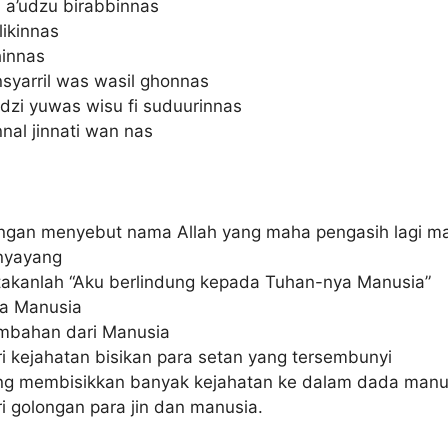
 a’udzu birabbinnas
ikinnas
hinnas
syarril was wasil ghonnas
dzi yuwas wisu fi suduurinnas
nal jinnati wan nas
ngan menyebut nama Allah yang maha pengasih lagi m
nyayang
takanlah “Aku berlindung kepada Tuhan-nya Manusia”
ja Manusia
mbahan dari Manusia
i kejahatan bisikan para setan yang tersembunyi
ng membisikkan banyak kejahatan ke dalam dada manu
i golongan para jin dan manusia.