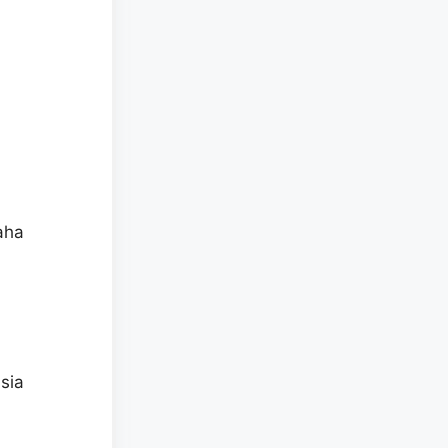
aha
sia