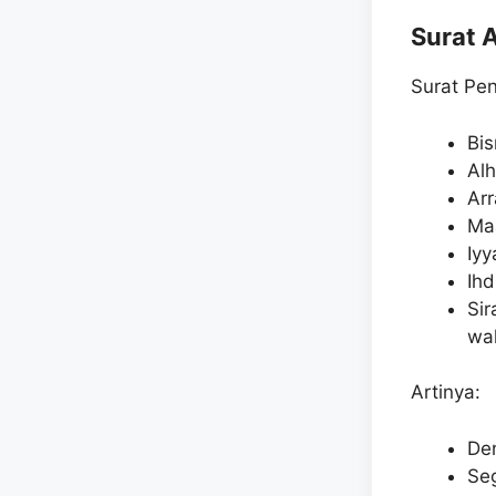
Surat 
Surat Pe
Bis
Alh
Ar
Ma
Iyy
Ihd
Sir
wal
Artinya:
De
Seg