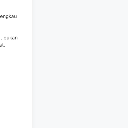
 engkau
a, bukan
at.