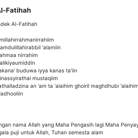
Al-Fatihah
ndek Al-Fatihah
millahirrahmanirrahiim
amdulillahirabbil ‘alamiin
rahmaa nirrahim
alikiyaumiddin
akana’ buduwa iyya kanas ta’iin
inassyirathal mustaqiim
athalladzina an ‘am ta ‘alaihim ghoiril maghdhubi ‘alaihi
adhooliin
ngan nama Allah yang Maha Pengasih lagi Maha Penya
ala puji untuk Allah, Tuhan semesta alam