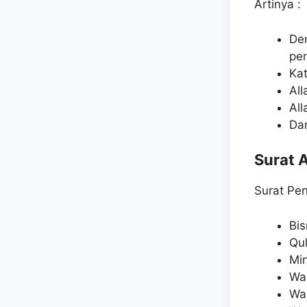
Artinya :
De
pe
Ka
All
All
Dan
Surat 
Surat Pe
Bis
Qul
Min
Wam
Wam