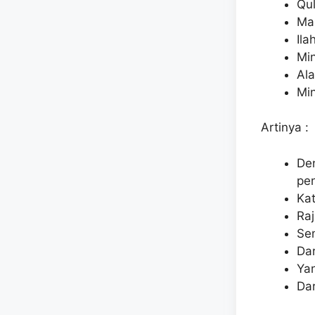
Qul
Mal
Ila
Min
Ala
Min
Artinya :
De
pe
Ka
Ra
Se
Dar
Ya
Dar