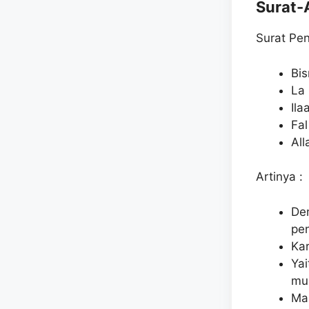
Surat-A
Surat Pen
Bis
La 
Ila
Fal
Al
Artinya :
De
pe
Kar
Ya
mu
Ma