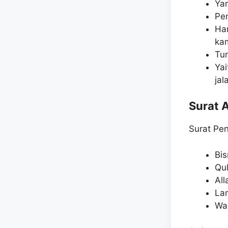
Ya
Pem
Ha
ka
Tun
Yai
jal
Surat A
Surat Pen
Bis
Qu
Al
La
Wa