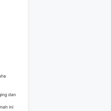
aha
ging dan
mah ini