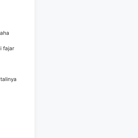
maha
 fajar
talinya