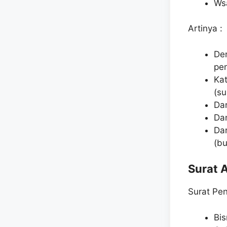
Wsa
Artinya :
De
pe
Kat
(s
Dar
Dan
Dar
(b
Surat 
Surat Pe
Bis