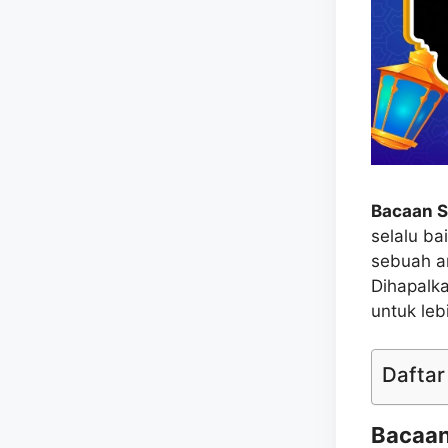
Bacaan 
selalu ba
sebuah a
Dihapalk
untuk leb
Daftar 
Bacaan