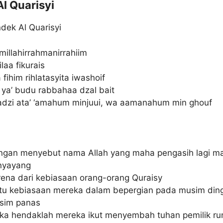
l Quarisyi
dek Al Quarisyi
millahirrahmanirrahiim
ilaa fikurais
a fihim rihlatasyita iwashoif
 ya’ budu rabbahaa dzal bait
ladzi ata’ ‘amahum minjuui, wa aamanahum min ghouf
ngan menyebut nama Allah yang maha pengasih lagi m
nyayang
ena dari kebiasaan orang-orang Quraisy
itu kebiasaan mereka dalam bepergian pada musim din
sim panas
ka hendaklah mereka ikut menyembah tuhan pemilik ru