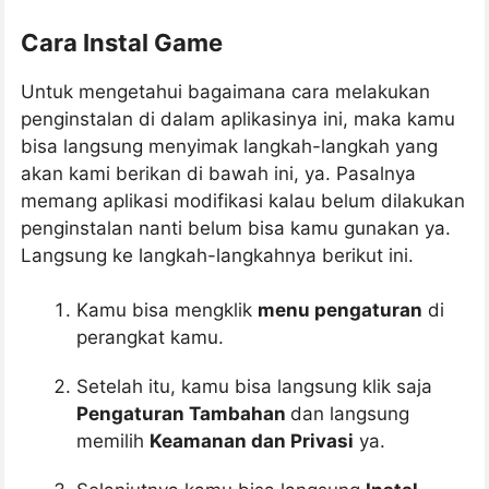
Cara Instal Game
Untuk mengetahui bagaimana cara melakukan
penginstalan di dalam aplikasinya ini, maka kamu
bisa langsung menyimak langkah-langkah yang
akan kami berikan di bawah ini, ya. Pasalnya
memang aplikasi modifikasi kalau belum dilakukan
penginstalan nanti belum bisa kamu gunakan ya.
Langsung ke langkah-langkahnya berikut ini.
Kamu bisa mengklik
menu pengaturan
di
perangkat kamu.
Setelah itu, kamu bisa langsung klik saja
Pengaturan Tambahan
dan langsung
memilih
Keamanan dan Privasi
ya.