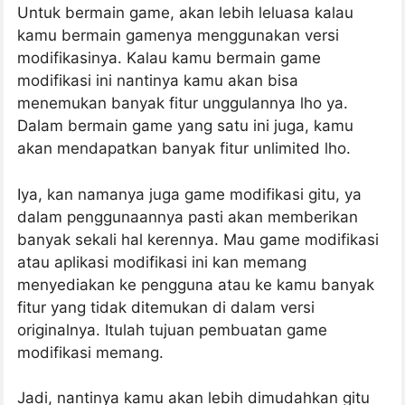
Untuk bermain game, akan lebih leluasa kalau
kamu bermain gamenya menggunakan versi
modifikasinya. Kalau kamu bermain game
modifikasi ini nantinya kamu akan bisa
menemukan banyak fitur unggulannya lho ya.
Dalam bermain game yang satu ini juga, kamu
akan mendapatkan banyak fitur unlimited lho.
Iya, kan namanya juga game modifikasi gitu, ya
dalam penggunaannya pasti akan memberikan
banyak sekali hal kerennya. Mau game modifikasi
atau aplikasi modifikasi ini kan memang
menyediakan ke pengguna atau ke kamu banyak
fitur yang tidak ditemukan di dalam versi
originalnya. Itulah tujuan pembuatan game
modifikasi memang.
Jadi, nantinya kamu akan lebih dimudahkan gitu