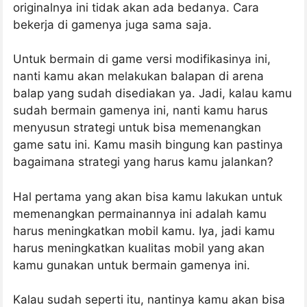
originalnya ini tidak akan ada bedanya. Cara
bekerja di gamenya juga sama saja.
Untuk bermain di game versi modifikasinya ini,
nanti kamu akan melakukan balapan di arena
balap yang sudah disediakan ya. Jadi, kalau kamu
sudah bermain gamenya ini, nanti kamu harus
menyusun strategi untuk bisa memenangkan
game satu ini. Kamu masih bingung kan pastinya
bagaimana strategi yang harus kamu jalankan?
Hal pertama yang akan bisa kamu lakukan untuk
memenangkan permainannya ini adalah kamu
harus meningkatkan mobil kamu. Iya, jadi kamu
harus meningkatkan kualitas mobil yang akan
kamu gunakan untuk bermain gamenya ini.
Kalau sudah seperti itu, nantinya kamu akan bisa