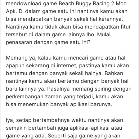
mendownload game Beach Buggy Racing 2 Mod
Apk. Di dalam game satu ini nantinya kamu akan
bisa mendapatkan banyak sekali hal kerennya.
Nantinya kamu tidak akan bisa mendapatkan fitur
tersebut di dalam game lainnya lho. Mulai
penasaran dengan game satu ini?
Memang ya, kalau kamu mencari game atau hal
apapun sekarang di internet, pastinya kamu akan
bertemu dengan banyak sekali halnya. Bahkan
nantinya kamu akan bertemu dengan banyak hal
baru lainnya ya. Pasalnya memang seiring dengan
perkembangan zaman yang terjadi, kamu akan
bisa menemukan banyak aplikasi barunya.
Iya, setiap bertambahnya waktu nantinya akan
semakin bertambah juga aplikasi-aplikasi atau
game yang ada. Seperti saja game yang akan