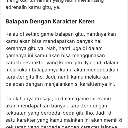
adrenalin kamu gitu, ya.
Balapan Dengan Karakter Keren
Kalau di setiap game balapan gitu, nantinya kan
kamu akan bisa mendapatkan banyak hal
kerennya gitu ya. Nah, nanti juga di dalam
gamenya ini kamu akan bisa menggunakan
karakter-karakter yang keren gitu. Iya, jadi dalam
melakukan balapannya kamu akan mendapatkan
karakter gitu lho. Jadi, nanti kamu melakukan
balapan dengan menjalankan si karakternya ini.
Tidak hanya itu saja, di dalam game ini, kamu
akan mendapatkan banyak karakter dengan
kekuatan yang berbeda-beda gitu lho. Jadi, di
satu karakter yang kamu mainkan ini akan memiliki
kekuatan yang berbeda dengan karakter lainnya.