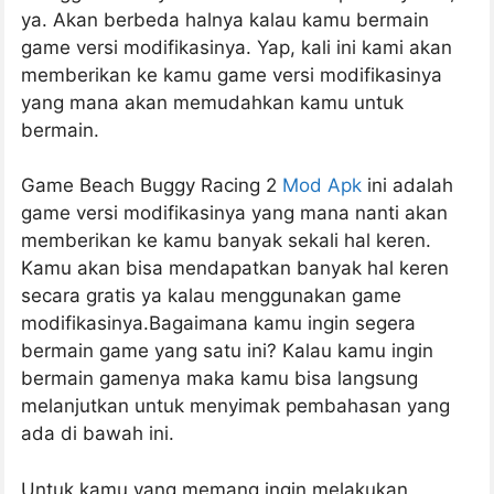
ya. Akan berbeda halnya kalau kamu bermain
game versi modifikasinya. Yap, kali ini kami akan
memberikan ke kamu game versi modifikasinya
yang mana akan memudahkan kamu untuk
bermain.
Game Beach Buggy Racing 2
Mod Apk
ini adalah
game versi modifikasinya yang mana nanti akan
memberikan ke kamu banyak sekali hal keren.
Kamu akan bisa mendapatkan banyak hal keren
secara gratis ya kalau menggunakan game
modifikasinya.Bagaimana kamu ingin segera
bermain game yang satu ini? Kalau kamu ingin
bermain gamenya maka kamu bisa langsung
melanjutkan untuk menyimak pembahasan yang
ada di bawah ini.
Untuk kamu yang memang ingin melakukan