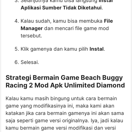
Selanjutnya kamu bisa langsung
Instal
Aplikasi Sumber Tidak Diketahui
.
Kalau sudah, kamu bisa membuka
File
Manager
dan mencari file game mod
tersebut.
Klik gamenya dan kamu pilih
Instal
.
Selesai.
Strategi Bermain Game Beach Buggy
Racing 2 Mod Apk Unlimited Diamond
Kalau kamu masih bingung untuk cara bermain
game yang modifikasinya ini, maka kami akan
katakan jika cara bermain gamenya ini akan sama
saja seperti game versi originalnya. Iya, jadi kalau
kamu bermain game versi modifikasi dan versi