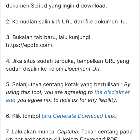
dokumen Scribd yang ingin didownload.
2. Kemudian salin
link
URL dari file dokumen itu.
3. Bukalah tab baru, lalu kunjungi
https://epdfx.com/.
4. Jika situs sudah terbuka, tempelkan URL yang
sudah disalin ke kolom
Document Url
.
5. Selanjutnya centang kotak yang bertulisan :
By
using this tool, you are agreeing to
the disclaimer
and
you agree not to hols us for any liability
.
6. Klik tombol
biru
Generate Download Link
.
7. Lalu akan muncul
Captcha.
Tekan centang pada
I’m not arobot
dan klik kolom
Download PDF.