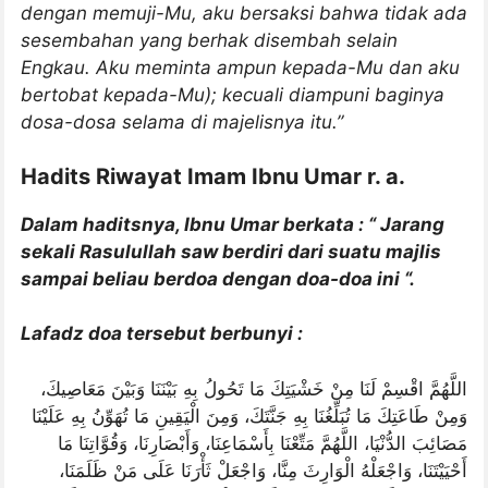
dengan memuji-Mu, aku bersaksi bahwa tidak ada
sesembahan yang berhak disembah selain
Engkau. Aku meminta ampun kepada-Mu dan aku
bertobat kepada-Mu); kecuali diampuni baginya
dosa-dosa selama di majelisnya itu.”
Hadits Riwayat Imam Ibnu Umar r. a.
Dalam haditsnya, Ibnu Umar berkata : “ Jarang
sekali Rasulullah saw berdiri dari suatu majlis
sampai beliau berdoa dengan doa-doa ini “.
Lafadz doa tersebut berbunyi :
اللَّهُمَّ اقْسِمْ لَنَا مِنْ خَشْيَتِكَ مَا تَحُولُ بِهِ بَيْنَنَا وَبَيْنَ مَعَاصِيكَ،
وَمِنْ طَاعَتِكَ مَا تُبَلِّغُنَا بِهِ جَنَّتَكَ، وَمِنَ الْيَقِينِ مَا تُهَوِّنُ بِهِ عَلَيْنَا
مَصَائِبَ الدُّنْيَا، اللَّهُمَّ مَتِّعْنَا بِأَسْمَاعِنَا، وَأَبْصَارِنَا، وَقُوَّاتِنَا مَا
أَحْيَيْتَنَا، وَاجْعَلْهُ الْوَارِثَ مِنَّا، وَاجْعَلْ ثَأْرَنَا عَلَى مَنْ ظَلَمَنَا،