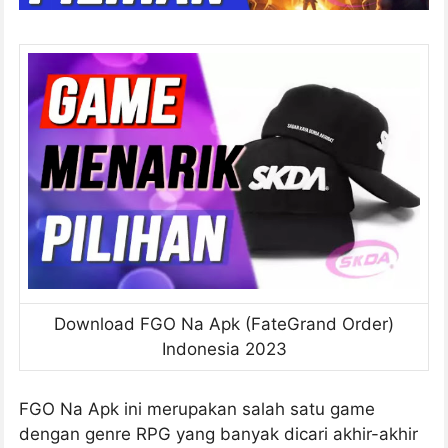
Download FGO Na Apk (FateGrand Order)
Indonesia 2023
FGO Na Apk ini merupakan salah satu game
dengan genre RPG yang banyak dicari akhir-akhir