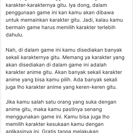
karakter-karakternya gitu. Iya dong, dalam
penggunaan game ini kan kamu akan dibawa
untuk memainkan karakter gitu. Jadi, kalau kamu
bermain game harus memilih karakter terlebih
dahulu.
Nah, di dalam game ini kamu disediakan banyak
sekali karakternya gitu. Memang ya karakter yang
akan disediakan di dalam game ini adalah
karakter anime gitu. Akan banyak sekali karakter
anime yang bisa kamu pilih. Ada banyak sekali
juga lho karakter anime yang keren-keren gitu.
Jika kamu salah satu orang yang suka dengan
anime gitu, maka kamu pastinya senang
menggunakan game ini. Kamu bisa juga lho
memilih karakter kesukaan kamu dengan
aplikasinya ini. Gratis tanpa melakukan