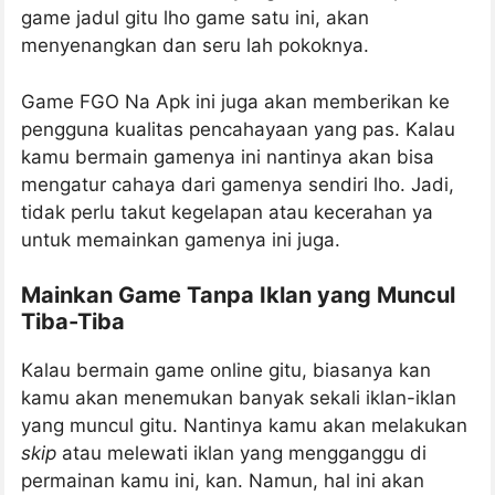
game jadul gitu lho game satu ini, akan
menyenangkan dan seru lah pokoknya.
Game FGO Na Apk ini juga akan memberikan ke
pengguna kualitas pencahayaan yang pas. Kalau
kamu bermain gamenya ini nantinya akan bisa
mengatur cahaya dari gamenya sendiri lho. Jadi,
tidak perlu takut kegelapan atau kecerahan ya
untuk memainkan gamenya ini juga.
Mainkan Game Tanpa Iklan yang Muncul
Tiba-Tiba
Kalau bermain game online gitu, biasanya kan
kamu akan menemukan banyak sekali iklan-iklan
yang muncul gitu. Nantinya kamu akan melakukan
skip
atau melewati iklan yang mengganggu di
permainan kamu ini, kan. Namun, hal ini akan