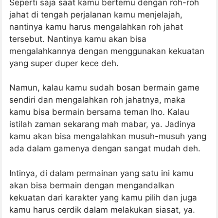
Seperti saja saat kamu bertemu dengan roh-roh
jahat di tengah perjalanan kamu menjelajah,
nantinya kamu harus mengalahkan roh jahat
tersebut. Nantinya kamu akan bisa
mengalahkannya dengan menggunakan kekuatan
yang super duper kece deh.
Namun, kalau kamu sudah bosan bermain game
sendiri dan mengalahkan roh jahatnya, maka
kamu bisa bermain bersama teman lho. Kalau
istilah zaman sekarang mah mabar, ya. Jadinya
kamu akan bisa mengalahkan musuh-musuh yang
ada dalam gamenya dengan sangat mudah deh.
Intinya, di dalam permainan yang satu ini kamu
akan bisa bermain dengan mengandalkan
kekuatan dari karakter yang kamu pilih dan juga
kamu harus cerdik dalam melakukan siasat, ya.