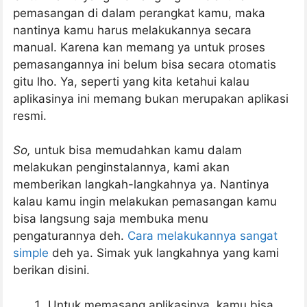
pemasangan di dalam perangkat kamu, maka
nantinya kamu harus melakukannya secara
manual. Karena kan memang ya untuk proses
pemasangannya ini belum bisa secara otomatis
gitu lho. Ya, seperti yang kita ketahui kalau
aplikasinya ini memang bukan merupakan aplikasi
resmi.
So,
untuk bisa memudahkan kamu dalam
melakukan penginstalannya, kami akan
memberikan langkah-langkahnya ya. Nantinya
kalau kamu ingin melakukan pemasangan kamu
bisa langsung saja membuka menu
pengaturannya deh.
Cara melakukannya sangat
simple
deh ya. Simak yuk langkahnya yang kami
berikan disini.
Untuk memasang aplikasinya, kamu bisa