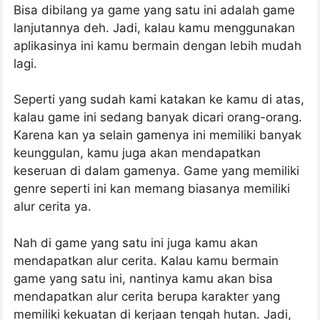
Bisa dibilang ya game yang satu ini adalah game
lanjutannya deh. Jadi, kalau kamu menggunakan
aplikasinya ini kamu bermain dengan lebih mudah
lagi.
Seperti yang sudah kami katakan ke kamu di atas,
kalau game ini sedang banyak dicari orang-orang.
Karena kan ya selain gamenya ini memiliki banyak
keunggulan, kamu juga akan mendapatkan
keseruan di dalam gamenya. Game yang memiliki
genre seperti ini kan memang biasanya memiliki
alur cerita ya.
Nah di game yang satu ini juga kamu akan
mendapatkan alur cerita. Kalau kamu bermain
game yang satu ini, nantinya kamu akan bisa
mendapatkan alur cerita berupa karakter yang
memiliki kekuatan di kerjaan tengah hutan. Jadi,