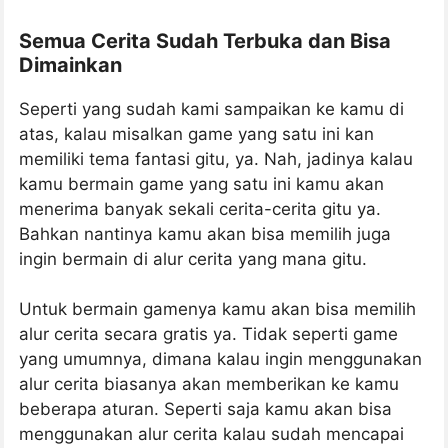
Semua Cerita Sudah Terbuka dan Bisa
Dimainkan
Seperti yang sudah kami sampaikan ke kamu di
atas, kalau misalkan game yang satu ini kan
memiliki tema fantasi gitu, ya. Nah, jadinya kalau
kamu bermain game yang satu ini kamu akan
menerima banyak sekali cerita-cerita gitu ya.
Bahkan nantinya kamu akan bisa memilih juga
ingin bermain di alur cerita yang mana gitu.
Untuk bermain gamenya kamu akan bisa memilih
alur cerita secara gratis ya. Tidak seperti game
yang umumnya, dimana kalau ingin menggunakan
alur cerita biasanya akan memberikan ke kamu
beberapa aturan. Seperti saja kamu akan bisa
menggunakan alur cerita kalau sudah mencapai