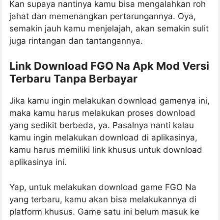
Kan supaya nantinya kamu bisa mengalahkan roh
jahat dan memenangkan pertarungannya. Oya,
semakin jauh kamu menjelajah, akan semakin sulit
juga rintangan dan tantangannya.
Link Download FGO Na Apk Mod Versi
Terbaru Tanpa Berbayar
Jika kamu ingin melakukan download gamenya ini,
maka kamu harus melakukan proses download
yang sedikit berbeda, ya. Pasalnya nanti kalau
kamu ingin melakukan download di aplikasinya,
kamu harus memiliki link khusus untuk download
aplikasinya ini.
Yap, untuk melakukan download game FGO Na
yang terbaru, kamu akan bisa melakukannya di
platform khusus. Game satu ini belum masuk ke