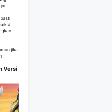
gar.
pasti
aik di
angkan
amun jika
si.
 Versi