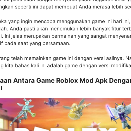
gkan seperti ini dapat membuat Anda merasa lebih se
ka yang ingin mencoba menggunakan game ini hari ini, 
h. Anda pasti akan menemukan lebih banyak fitur terb
ini. Ini jelas merupakan permainan yang sangat menyen
tif pada saat yang bersamaan.
ang telah memainkan game ini dengan versi aslinya. N
 kita bahas kali ini adalah game dengan versi modifika
aan Antara Game Roblox Mod Apk Dengan
l