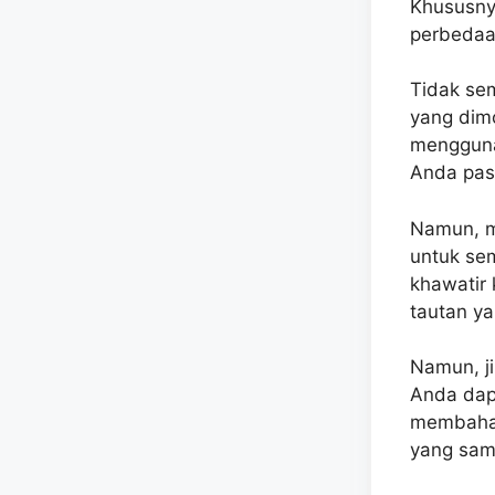
Khususnya
perbedaa
Tidak se
yang dimo
menggunak
Anda pas
Namun, me
untuk se
khawatir 
tautan ya
Namun, j
Anda da
membahas
yang sam