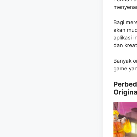
menyenan
Bagi mere
akan muda
aplikasi 
dan krea
Banyak or
game yang
Perbed
Origina