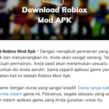
d Roblox Mod Apk
– Dengan mengikuti permainan yang
ik dan menyenangkan ini, Anda akan sangat senang. T
buah permainan, Anda pasti akan menemukan sesuatu 
untuk diri Anda sendiri. Sama seperti aplikasi game ya
rakan kali ini adalah Roblox Mod Apk.
ame dengan dunia yang sangat kreatif.
Dunia tanpa ba
Anda dalam
game ini. Pokoknya, segala sesuatu yang u
n dalam aplikasi game yang Anda gunakan untuk itu.