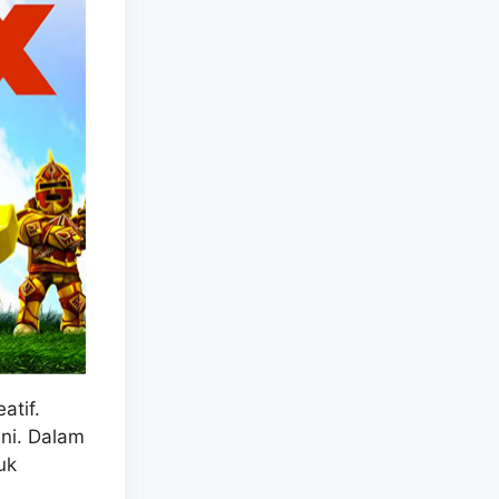
atif.
ni. Dalam
uk