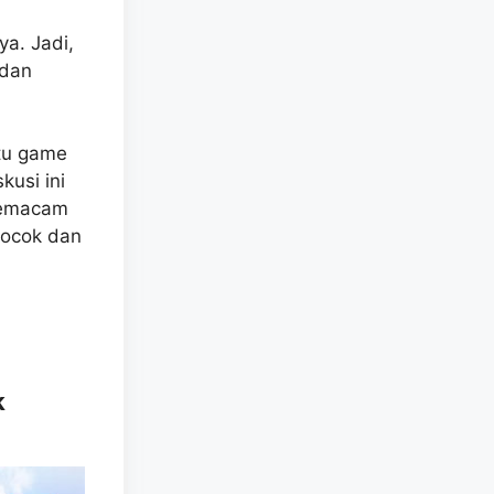
a. Jadi,
 dan
tu game
kusi ini
semacam
cocok dan
k