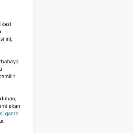
ikasi
n
i ini,
erbahaya
u
memilih
nduhan,
kami akan
asi game
i.