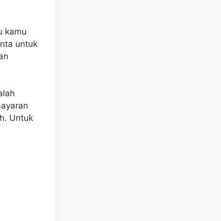
au kamu
nta untuk
an
alah
bayaran
h. Untuk