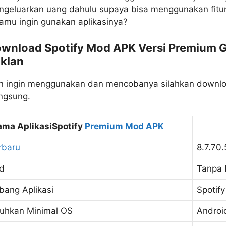
ngeluarkan uang dahulu supaya bisa menggunakan fiturn
amu ingin gunakan aplikasinya?
ownload Spotify Mod APK Versi Premium G
Iklan
ian ingin menggunakan dan mencobanya silahkan downlo
angsung.
ma AplikasiSpotify
Premium Mod APK
rbaru
8.7.70
od
Tanpa 
ang Aplikasi
Spotify
hkan Minimal OS
Androi