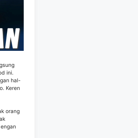
ngsung
d ini.
gan hal-
o. Keren
ak orang
dak
 dengan