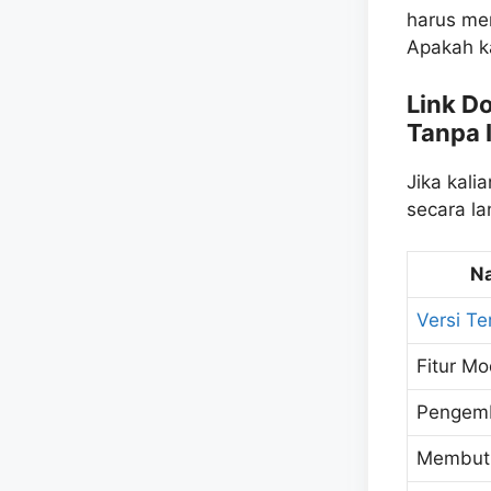
harus me
Apakah k
Link D
Tanpa 
Jika kal
secara l
Na
Versi Te
Fitur M
Pengemb
Membutu