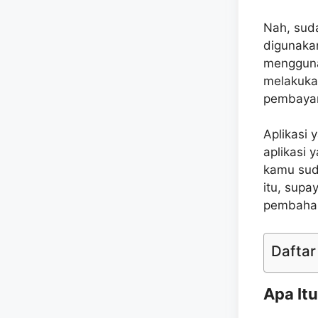
Nah, suda
digunaka
mengguna
melakuka
pembayara
Aplikasi
aplikasi
kamu sud
itu, sup
pembahas
Daftar 
Apa It