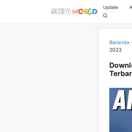
Skip
Update
A
to
content
Beranda
2023
Downl
Terba