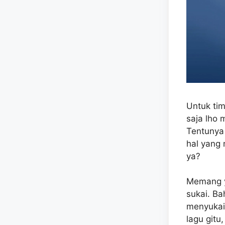
Untuk ti
saja lho
Tentunya 
hal yang 
ya?
Memang ya
sukai. Ba
menyukai
lagu gitu