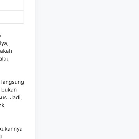
n
Iya,
pakah
alau
a langsung
, bukan
us. Jadi,
nk
akukannya
m