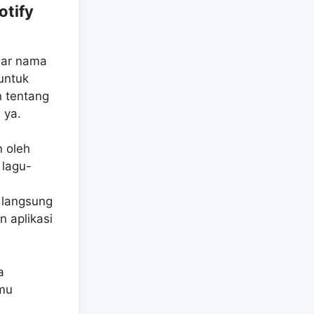
otify
gar nama
 untuk
n tentang
 ya.
n oleh
 lagu-
 langsung
 aplikasi
a
amu