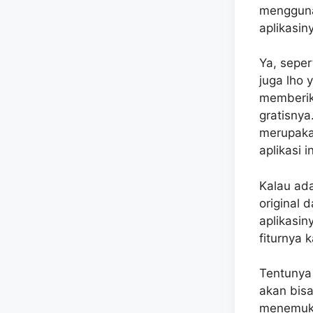
mengguna
aplikasiny
Ya, sepe
juga lho 
memberik
gratisnya
merupakan
aplikasi 
Kalau ada
original 
aplikasin
fiturnya
Tentunya 
akan bisa
menemuka