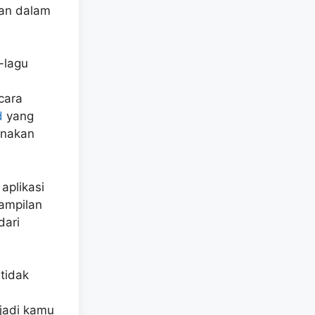
nan dalam
-lagu
cara
d
yang
unakan
aplikasi
tampilan
dari
 tidak
jadi kamu