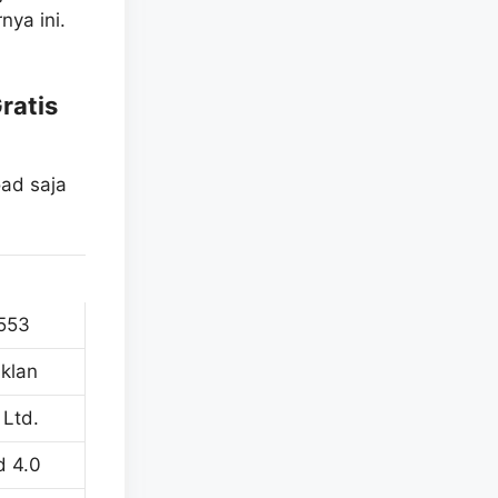
ya ini.
ratis
ad saja
.553
Iklan
 Ltd.
d 4.0