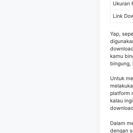
Ukuran 
Link Do
Yap, seper
digunaka
download 
kamu bing
bingung, 
Untuk mel
melakukan
platform 
kalau ing
download
Dalam me
dengan s