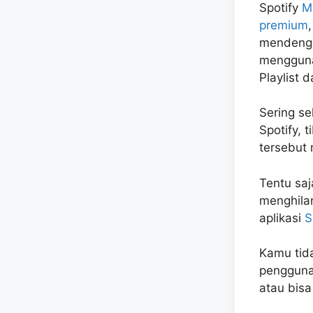
Spotify
M
premium
mendengar
mengguna
Playlist 
Sering se
Spotify, 
tersebut 
Tentu saj
menghila
aplikasi
S
Kamu tida
pengguna
atau bisa