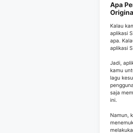
Apa Pe
Origina
Kalau ka
aplikasi 
apa. Kala
aplikasi 
Jadi, apl
kamu unt
lagu kes
pengguna
saja mem
ini.
Namun, ka
menemukan
melakuka