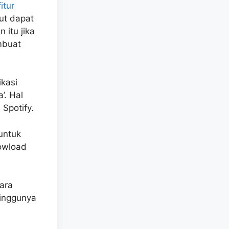
itur
ut dapat
 itu jika
mbuat
ikasi
’. Hal
 Spotify.
untuk
owload
para
minggunya