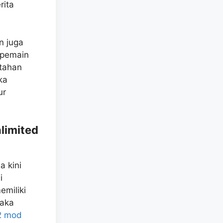
rita
n juga
 pemain
tahan
ka
ur
limited
 kini
i
miliki
maka
2 mod