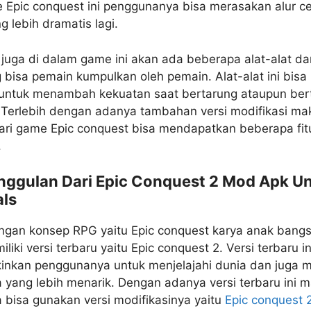
 Epic conquest ini penggunanya bisa merasakan alur ce
 lebih dramatis lagi.
u juga di dalam game ini akan ada beberapa alat-alat da
 bisa pemain kumpulkan oleh pemain. Alat-alat ini bisa
untuk menambah kekuatan saat bertarung ataupun ber
. Terlebih dengan adanya tambahan versi modifikasi ma
ari game Epic conquest bisa mendapatkan beberapa fit
.
Unggulan Dari Epic Conquest 2 Mod Apk Un
als
gan konsep RPG yaitu Epic conquest karya anak bangsa
liki versi terbaru yaitu Epic conquest 2. Versi terbaru in
nkan penggunanya untuk menjelajahi dunia dan juga me
ta yang lebih menarik. Dengan adanya versi terbaru ini 
bisa gunakan versi modifikasinya yaitu
Epic conquest 