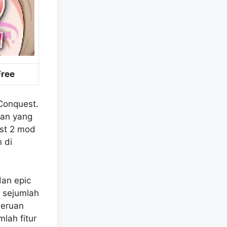
Free
Conquest.
nan yang
est 2 mod
 di
dan epic
a sejumlah
seruan
lah fitur