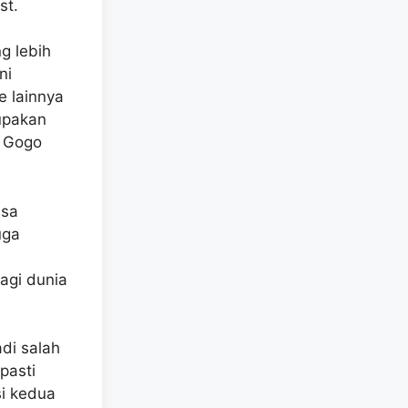
st.
ng lebih
ni
e lainnya
upakan
h Gogo
isa
uga
agi dunia
di salah
pasti
si kedua