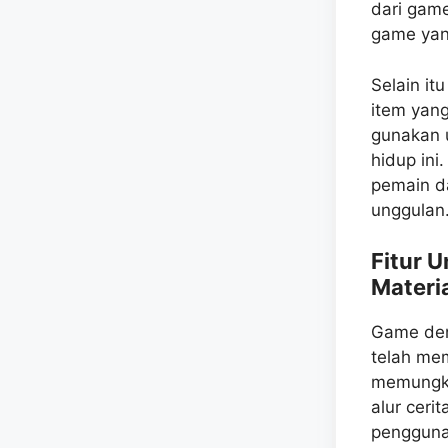
dari game
game yang
Selain it
item yang
gunakan 
hidup ini
pemain d
unggulan
Fitur 
Materi
Game den
telah memi
memungki
alur ceri
pengguna 