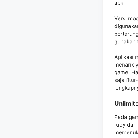
apk.
Versi mod
digunakan
pertarun
gunakan f
Aplikasi
menarik 
game. Hal
saja fitur
lengkapn
Unlimit
Pada gam
ruby dan 
memerluk