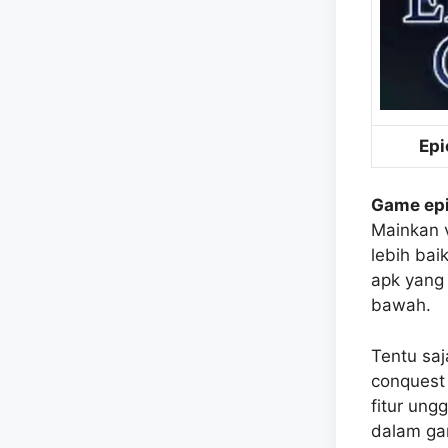
Epi
Game epi
Mainkan v
lebih bai
apk yang 
bawah.
Tentu saj
conquest 
fitur un
dalam ga