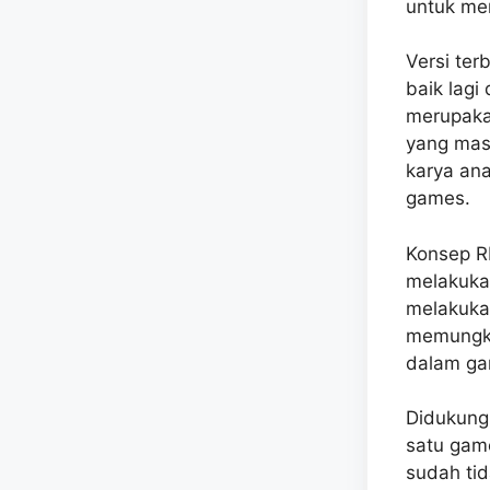
untuk me
Versi ter
baik lagi
merupaka
yang mas
karya an
games.
Konsep R
melakukan
melakukan
memungki
dalam ga
Didukung 
satu gam
sudah tid