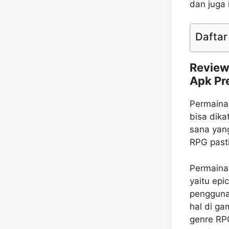
dan juga
Daftar 
Review
Apk P
Permaina
bisa dika
sana yan
RPG pasti
Permainan
yaitu epi
pengguna
hal di g
genre RP