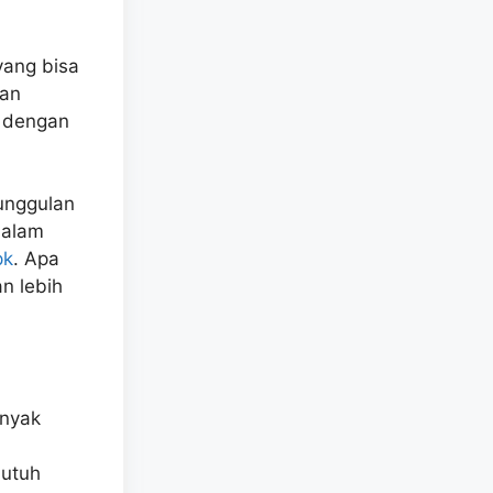
 yang bisa
kan
K dengan
unggulan
dalam
pk
. Apa
an lebih
anyak
butuh