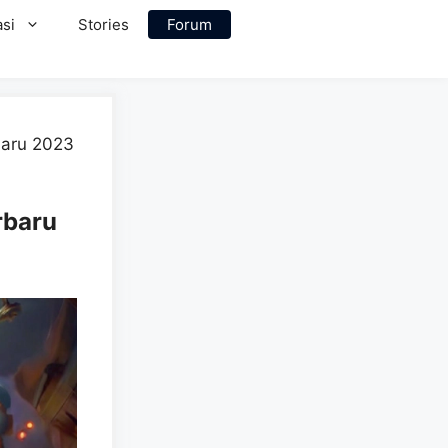
si
Stories
Forum
baru 2023
rbaru