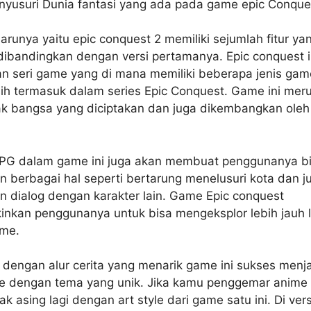
nyusuri Dunia fantasi yang ada pada game epic Conque
barunya yaitu epic conquest 2 memiliki sejumlah fitur ya
 dibandingkan dengan versi pertamanya. Epic conquest i
n seri game yang di mana memiliki beberapa jenis gam
ih termasuk dalam series Epic Conquest. Game ini mer
ak bangsa yang diciptakan dan juga dikembangkan ole
PG dalam game ini juga akan membuat penggunanya b
 berbagai hal seperti bertarung menelusuri kota dan j
 dialog dengan karakter lain. Game Epic conquest
nkan penggunanya untuk bisa mengeksplor lebih jauh l
me.
dengan alur cerita yang menarik game ini sukses menja
e dengan tema yang unik. Jika kamu penggemar anime 
ak asing lagi dengan art style dari game satu ini. Di ver