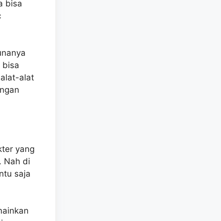
a bisa
c
gunanya
 bisa
alat-alat
engan
ter yang
. Nah di
ntu saja
mainkan