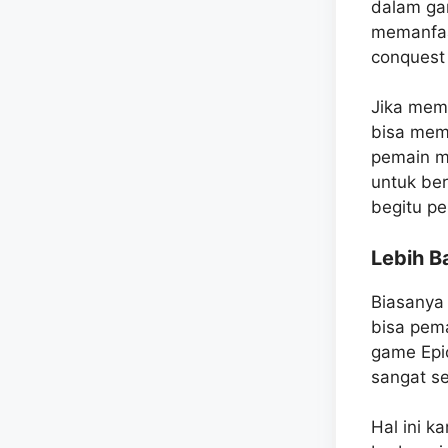
dalam ga
memanfaa
conquest
Jika mema
bisa memp
pemain m
untuk ber
begitu pe
Lebih B
Biasanya
bisa pema
game Epi
sangat s
Hal ini 