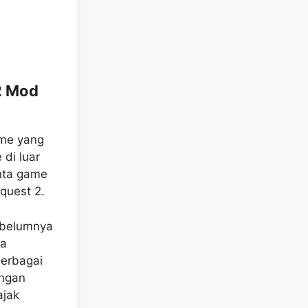
2 Mod
ame yang
 di luar
nta game
quest 2.
sebelumnya
na
erbagai
engan
ajak