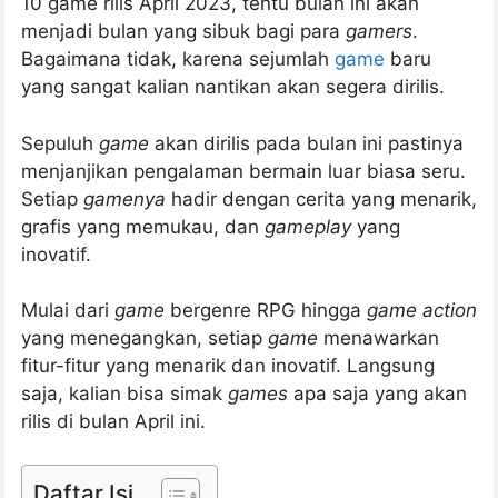
10 game rilis April 2023, tentu bulan ini akan
menjadi bulan yang sibuk bagi para
gamers
.
Bagaimana tidak, karena sejumlah
game
baru
yang sangat kalian nantikan akan segera dirilis.
Sepuluh
game
akan dirilis pada bulan ini pastinya
menjanjikan pengalaman bermain luar biasa seru.
Setiap
gamenya
hadir dengan cerita yang menarik,
grafis yang memukau, dan
gameplay
yang
inovatif.
Mulai dari
game
bergenre RPG hingga
game action
yang menegangkan, setiap
game
menawarkan
fitur-fitur yang menarik dan inovatif. Langsung
saja, kalian bisa simak
games
apa saja yang akan
rilis di bulan April ini.
Daftar Isi