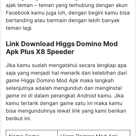
ajak teman – teman yang terhubung dengan akun
Facebook kamu juga loh, dengan begini kamu bisa
bertanding atau bermain dengan lebih banyak
teman lagi.
Link Download Higgs Domino Mod
Apk Plus X8 Speeder
Jika kamu sudah mengatahui secara lengkap apa
saja yang menjadi hal menarik dan kelebihan dari
game
Higgs Domino Mod Apk maka langkah
selanjutnya adalah mengunduh dan menginstal
game
ini di dalam perangkat
Android
kamu. Jika
kamu tertarik dengan game satu ini maka kamu
bisa mengunduhnya lewat
link
yang kami berikan
berikut ini.