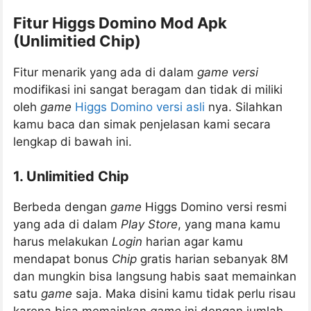
Fitur Higgs Domino Mod Apk
(Unlimitied Chip)
Fitur menarik yang ada di dalam
game versi
modifikasi ini sangat beragam dan tidak di miliki
oleh
game
Higgs Domino versi asli
nya. Silahkan
kamu baca dan simak penjelasan kami secara
lengkap di bawah ini.
1. Unlimitied Chip
Berbeda dengan
game
Higgs Domino versi resmi
yang ada di dalam
Play Store
, yang mana kamu
harus melakukan
Login
harian agar kamu
mendapat bonus
Chip
gratis harian sebanyak 8M
dan mungkin bisa langsung habis saat memainkan
satu
game
saja. Maka disini kamu tidak perlu risau