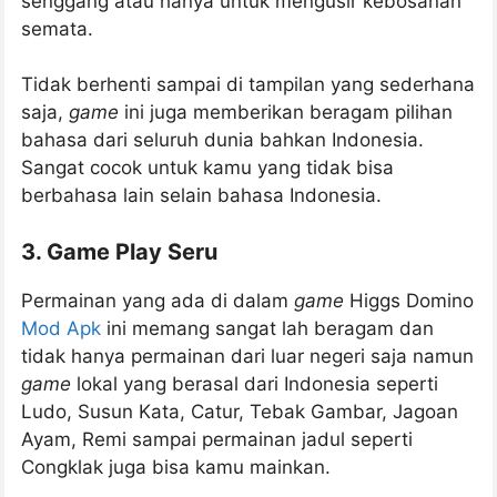
senggang atau hanya untuk mengusir kebosanan
semata.
Tidak berhenti sampai di tampilan yang sederhana
saja,
game
ini juga memberikan beragam pilihan
bahasa dari seluruh dunia bahkan Indonesia.
Sangat cocok untuk kamu yang tidak bisa
berbahasa lain selain bahasa Indonesia.
3. Game Play Seru
Permainan yang ada di dalam
game
Higgs Domino
Mod Apk
ini memang sangat lah beragam dan
tidak hanya permainan dari luar negeri saja namun
game
lokal yang berasal dari Indonesia seperti
Ludo, Susun Kata, Catur, Tebak Gambar, Jagoan
Ayam, Remi sampai permainan jadul seperti
Congklak juga bisa kamu mainkan.