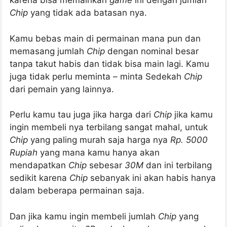
karena bisa memainkan
game
ini dengan jumlah
Chip
yang tidak ada batasan nya.
Kamu bebas main di permainan mana pun dan
memasang jumlah
Chip
dengan nominal besar
tanpa takut habis dan tidak bisa main lagi. Kamu
juga tidak perlu meminta – minta Sedekah
Chip
dari pemain yang lainnya.
Perlu kamu tau juga jika harga dari
Chip
jika kamu
ingin membeli nya terbilang sangat mahal, untuk
Chip
yang paling murah saja harga nya
Rp. 5000
Rupiah
yang mana kamu hanya akan
mendapatkan
Chip
sebesar
30M
dan ini terbilang
sedikit karena
Chip
sebanyak ini akan habis hanya
dalam beberapa permainan saja.
Dan jika kamu ingin membeli jumlah
Chip
yang