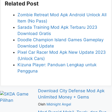
Related Post
Zombie Retreat Mod Apk Android Unlock All
Item (No Pass)
Sarada Training Mod Apk Terbaru 2023
Download Gratis
Doodle Champion Island Games Gameplay
Download Update
Pixel Car Racer Mod Apk New Update 2023
(Unlock Cars)
Kizuna Player: Panduan Lengkap untuk
Pengguna
Download City Defense Mod Apk
Unlimited Money + Gems
Oleh
Midnight Angel