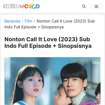
Skip
Men
to
content
Beranda
-
Film
-
Nonton Call It Love (2023) Sub
Indo Full Episode + Sinopsisnya
Nonton Call It Love (2023) Sub
Indo Full Episode + Sinopsisnya