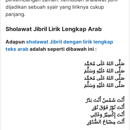
dijadikan sebuah syair yang liriknya cukup
panjang.
Sholawat Jibril Lirik Lengkap Arab
Adapun
sholawat Jibril dengan lirik lengkap
teks arab
adalah seperti dibawah ini :
صَلَّى اللهُ عَلَى مُحَمَّد
صَلَّى اللهُ عَلَيْهِ وَسَلَّمَ
صَلَّى اللهُ عَلَى مُحَمَّد
صَلَّى اللهُ عَلَيْهِ وَسَلَّمَ
أَنْتَ شَمْسٌ أَنْتَ بَدْرٌ
أَنْتَ نُوْرٌ فَوْقَ نُوْرِ
أَنْتَ إِكْسِيْرٌ وَغَالِي
أَنْتَ مِصْبَاحُ الصُّدُوْرِ