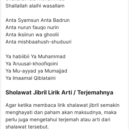
Shallallah alaihi wasallam
Anta Syamsun Anta Badrun
Anta nurun fauqo nurin
Anta iksiirun wa ghoolii
Anta mishbaahush-shuduuri
Ya habiibii Ya Muhammad
Ya ‘Aruusal-khoofiqoini
Ya Mu-ayyad ya Mumajjad
Ya Imaamal Qiblataini
Sholawat Jibril Lirik Arti / Terjemahnya
Agar ketika membaca lirik shalawat jibril semakin
menghayati dan paham akan maksudnya, maka
perlu juga mengetahui terjemah atau arti dari
shalawat tersebut.