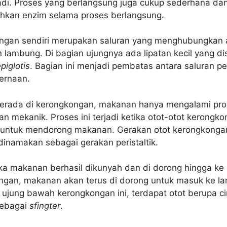
adi. Proses yang berlangsung juga cukup sederhana dan
kan enzim selama proses berlangsung.
ngan sendiri merupakan saluran yang menghubungkan 
 lambung. Di bagian ujungnya ada lipatan kecil yang di
piglotis
. Bagian ini menjadi pembatas antara saluran p
ernaan.
erada di kerongkongan, makanan hanya mengalami pro
n mekanik. Proses ini terjadi ketika otot-otot kerongk
 untuk mendorong makanan. Gerakan otot kerongkonga
dinamakan sebagai gerakan peristaltik.
ika makanan berhasil dikunyah dan di dorong hingga ke
ngan, makanan akan terus di dorong untuk masuk ke l
 ujung bawah kerongkongan ini, terdapat otot berupa ci
sebagai
sfingter
.