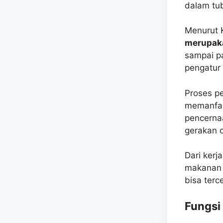
dalam tub
Menurut 
merupak
sampai pa
pengatur
Proses pe
memanfaat
pencerna
gerakan 
Dari ker
makanan 
bisa terc
Fungsi