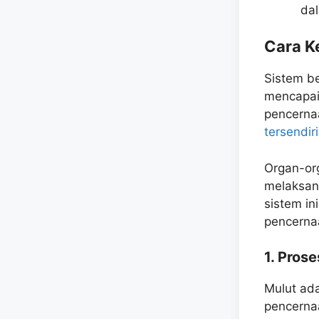
da
Cara K
Sistem be
mencapai 
pencerna
tersendir
Organ-or
melaksan
sistem in
pencernaa
1. Pros
Mulut ad
pencernaa