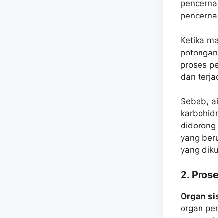
pencernaa
pencerna
Ketika m
potongan 
proses p
dan terja
Sebab, a
karbohid
didorong 
yang ber
yang dik
2. Pros
Organ
si
organ pen