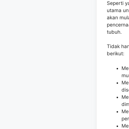
Seperti y
utama un
akan mula
pencerna
tubuh.
Tidak han
berikut:
Me
mu
Me
dis
Men
dim
Me
pe
Me