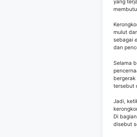
yang terj
membutuh
Kerongko
mulut dan
sebagai
e
dan penc
Selama b
pencernaa
bergerak
tersebut 
Jadi, ket
kerongko
Di bagian
disebut 