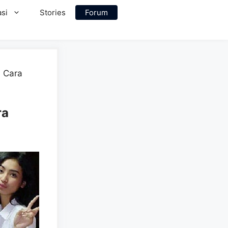
si
Stories
Forum
n Cara
ra