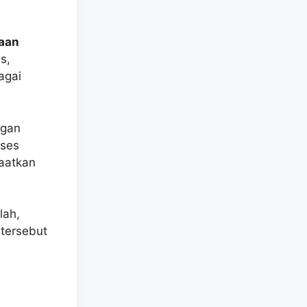
aan
s,
agai
ngan
oses
aatkan
lah,
 tersebut