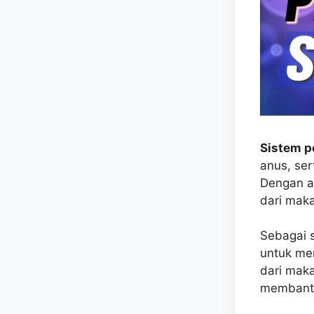
Sistem 
anus, se
Dengan ad
dari mak
Sebagai 
untuk me
dari mak
membantu