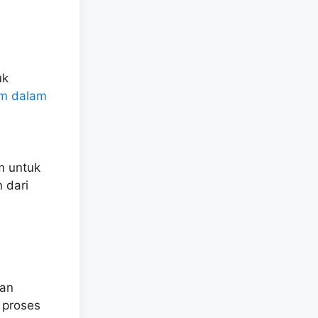
uk
tem dalam
m untuk
 dari
gan
 proses