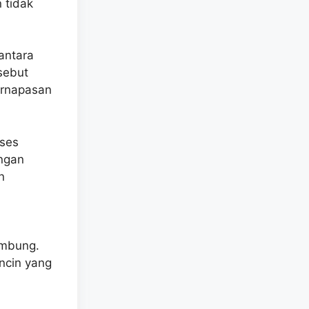
 tidak
antara
sebut
ernapasan
ses
ongan
n
ambung.
ncin yang