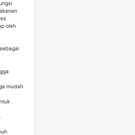
ungsi
Makanan
ses
p oleh
 sebagai
ngga
gga mudah
untuk
s
buh