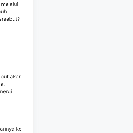
 melalui
buh
ersebut?
ebut akan
ia.
nergi
arinya ke