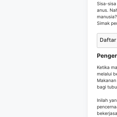
Sisa-sisa
anus. Na
manusia?
Simak pe
Daftar 
Penger
Ketika m
melalui b
Makanan 
bagi tubu
Inilah ya
pencernaa
bekerjas