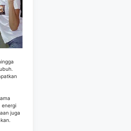
hingga
tubuh.
apatkan
asama
 energi
naan juga
akan.