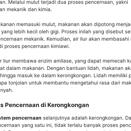
n. Melalui mulut terjadi dua proses pencernaan, yakni
an mekanik dan kimia.
akanan memasuki mulut, makanan akan dipotong menja
yang lebih kecil oleh gigi. Proses inilah yang disebut s
encernaan mekanik. Kemudian, air liur akan membasah
di proses pencernaan kimiawi.
ir liur membawa enzim amilase, yang dapat memecah 
rat dalam makanan. Dengan bantuan lidah, makanan a
hingga masuk ke dalam kerongkongan. Lidah memiliki p
upa tonjolan untuk membantu mengetahui rasa dari ma
unyah.
es Pencernaan di Kerongkongan
stem pencernaan
selanjutnya adalah kerongkongan. D
cernaan yang satu ini, tidak terlalu banyak proses pen