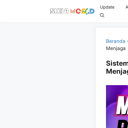
Skip
Update
A
to
content
Beranda
Menjaga
Sistem
Menja