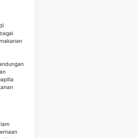
di
ebagai
i makanan
kandungan
kan
apilla
kanan
alam
cernaan