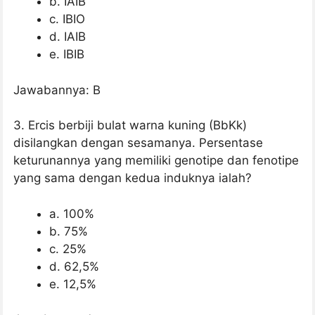
b. IAIB
c. IBIO
d. IAIB
e. IBIB
Jawabannya: B
3. Ercis berbiji bulat warna kuning (BbKk)
disilangkan dengan sesamanya. Persentase
keturunannya yang memiliki genotipe dan fenotipe
yang sama dengan kedua induknya ialah?
a. 100%
b. 75%
c. 25%
d. 62,5%
e. 12,5%