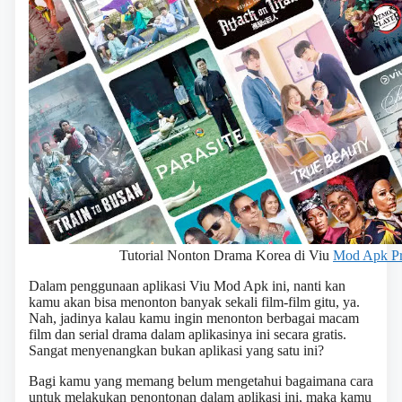
Tutorial Nonton Drama Korea di Viu
Mod Apk P
Dalam penggunaan aplikasi Viu Mod Apk ini, nanti kan
kamu akan bisa menonton banyak sekali film-film gitu, ya.
Nah, jadinya kalau kamu ingin menonton berbagai macam
film dan serial drama dalam aplikasinya ini secara gratis.
Sangat menyenangkan bukan aplikasi yang satu ini?
Bagi kamu yang memang belum mengetahui bagaimana cara
untuk melakukan penontonan dalam aplikasi ini, maka kamu