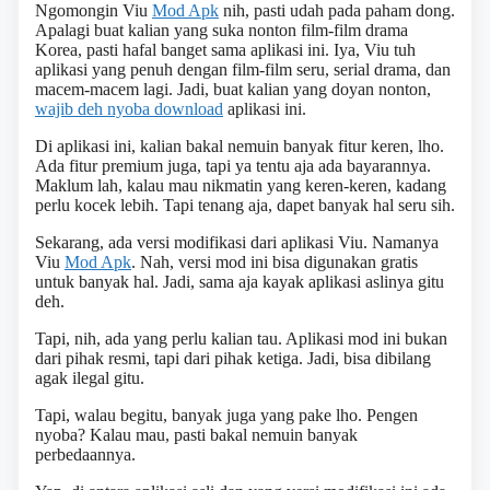
Ngomongin Viu
Mod Apk
nih, pasti udah pada paham dong.
Apalagi buat kalian yang suka nonton film-film drama
Korea, pasti hafal banget sama aplikasi ini. Iya, Viu tuh
aplikasi yang penuh dengan film-film seru, serial drama, dan
macem-macem lagi. Jadi, buat kalian yang doyan nonton,
wajib deh nyoba download
aplikasi ini.
Di aplikasi ini, kalian bakal nemuin banyak fitur keren, lho.
Ada fitur premium juga, tapi ya tentu aja ada bayarannya.
Maklum lah, kalau mau nikmatin yang keren-keren, kadang
perlu kocek lebih. Tapi tenang aja, dapet banyak hal seru sih.
Sekarang, ada versi modifikasi dari aplikasi Viu. Namanya
Viu
Mod Apk
. Nah, versi mod ini bisa digunakan gratis
untuk banyak hal. Jadi, sama aja kayak aplikasi aslinya gitu
deh.
Tapi, nih, ada yang perlu kalian tau. Aplikasi mod ini bukan
dari pihak resmi, tapi dari pihak ketiga. Jadi, bisa dibilang
agak ilegal gitu.
Tapi, walau begitu, banyak juga yang pake lho. Pengen
nyoba? Kalau mau, pasti bakal nemuin banyak
perbedaannya.