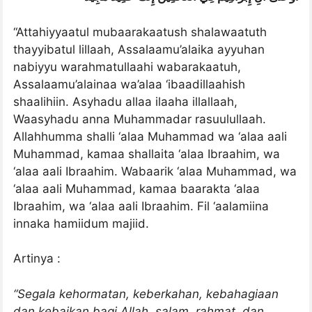
“Attahiyyaatul mubaarakaatush shalawaatuth
thayyibatul lillaah, Assalaamu’alaika ayyuhan
nabiyyu warahmatullaahi wabarakaatuh,
Assalaamu’alainaa wa’alaa ‘ibaadillaahish
shaalihiin. Asyhadu allaa ilaaha illallaah,
Waasyhadu anna Muhammadar rasuulullaah.
Allahhumma shalli ‘alaa Muhammad wa ‘alaa aali
Muhammad, kamaa shallaita ‘alaa Ibraahim, wa
‘alaa aali Ibraahim. Wabaarik ‘alaa Muhammad, wa
‘alaa aali Muhammad, kamaa baarakta ‘alaa
Ibraahim, wa ‘alaa aali Ibraahim. Fil ‘aalamiina
innaka hamiidum majiid.
Artinya :
“Segala kehormatan, keberkahan, kebahagiaan
dan kebaikan bagi Allah, salam, rahmat, dan