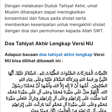
Dengan melakukan Duduk Tahiyat Akhir, umat
Muslim diharapkan dapat meningkatkan
konsentrasi dan fokus pada sholat serta
memberikan kesempatan untuk mengakhiri sholat
dengan doa dan permohonan kepada Allah SWT.
Doa Tahiyat Akhir Lengkap Versi NU
Adapun bacaan
doa tahiyat akhir lengkap
Versi
NU bisa dilihat dibawah ini :
التَّحِيَّاتُ الْمُبَارَكَاتُ الصَّلَوَاتُ الطَّيِّبَاتُ ِللهِ ، السَّلاَمُ عَلَيْكَ أَيُّهَا
النَّبِيُّ وَرَحْمَةُ اللهِ وَبَرَكاَتُهُ السَّلاَمُ عَلَيْنَا وَعَلَى عِبَادِ اللهِ
الصَّالِحِيْنَ . أَشْهَدُ أَنْ لاَ إِلَهَ إِلاَّ الله وَأَشْهَدُ أَنَّ مُحَمَّدًا رَسُوْلُ
الله. اَلَّلهُمَّ صَلِّ عَلَي سَيِّدِنَا مُحَمّدْ وعلى آلِ عَلَي سَيِّدِنَا مُحَمَّد
كَمَا صَلَّبْتَ عَلَى إِبْرَاهِيْمَ وَعَلَى آلِ إِبْرَاهِيْمَ وَبَارِكْ عَلعَلَي سَيِّدِنَا
مُحَمَّدٍ وَعَلَى عَلَي سَيِّدِنَا آلِ مُحَمَّدٍ كَمَا بَارَكْتَ عَلَى إِبْرَاهِيْمَ
وَعَلَى آلِ إِبْرَاهِيْمَ فِيْ الْعَالَمِيْنَ إِنَّكَ حَمِيْدٌ مَجِيْد.