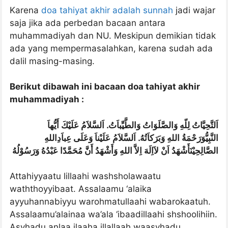
Karena
doa tahiyat akhir adalah sunnah
jadi wajar
saja jika ada perbedan bacaan antara
muhammadiyah dan NU. Meskipun demikian tidak
ada yang mempermasalahkan, karena sudah ada
dalil masing-masing.
Berikut dibawah ini bacaan doa tahiyat akhir
muhammadiyah :
اَلتَّحِيَّاتُ لِلّهِ وَالصَّلَوَاتُ وَالطَّيِّباَتُ. اَلسَّلاَمُ عَلَيْكَ أَيُّهاَ
النَّبِيُّوَرَحْمَةُ اللهِ وَبَرَكاَتُهُ. اَلسَّلاَمُ عَلَيْناَ وَعَلَى عِباَدِاللهِ
الصَّالِحِيْنَأَشْهَدُ اَنْ لاَاِلَهَ اِلاَّ اللهِ وَأَشْهَدُ أَنَّ مُحَمَّدًا عَبْدُهُ وَرَسُوْلُهُ
Attahiyyaatu lillaahi washsholawaatu
waththoyyibaat. Assalaamu ‘alaika
ayyuhannabiyyu warohmatullaahi wabarokaatuh.
Assalaamu’alainaa wa’ala ‘ibaadillaahi shshoolihiin.
Asyhadu anlaa ilaaha illallaah waasyhadu