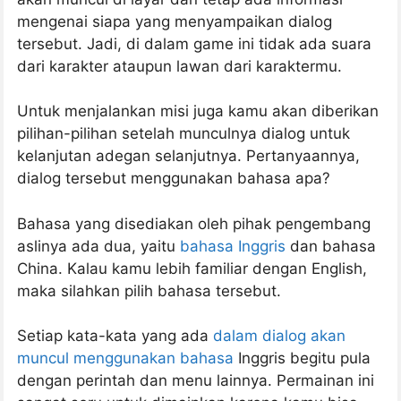
mengenai siapa yang menyampaikan dialog
tersebut. Jadi, di dalam game ini tidak ada suara
dari karakter ataupun lawan dari karaktermu.
Untuk menjalankan misi juga kamu akan diberikan
pilihan-pilihan setelah munculnya dialog untuk
kelanjutan adegan selanjutnya. Pertanyaannya,
dialog tersebut menggunakan bahasa apa?
Bahasa yang disediakan oleh pihak pengembang
aslinya ada dua, yaitu
bahasa Inggris
dan bahasa
China. Kalau kamu lebih familiar dengan English,
maka silahkan pilih bahasa tersebut.
Setiap kata-kata yang ada
dalam dialog akan
muncul menggunakan bahasa
Inggris begitu pula
dengan perintah dan menu lainnya. Permainan ini