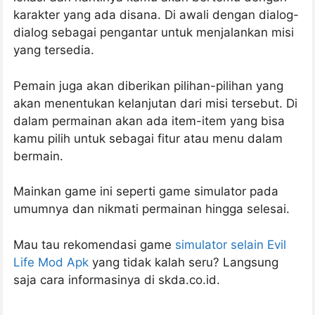
karakter yang ada disana. Di awali dengan dialog-
dialog sebagai pengantar untuk menjalankan misi
yang tersedia.
Pemain juga akan diberikan pilihan-pilihan yang
akan menentukan kelanjutan dari misi tersebut. Di
dalam permainan akan ada item-item yang bisa
kamu pilih untuk sebagai fitur atau menu dalam
bermain.
Mainkan game ini seperti game simulator pada
umumnya dan nikmati permainan hingga selesai.
Mau tau rekomendasi game
simulator selain Evil
Life Mod Apk
yang tidak kalah seru? Langsung
saja cara informasinya di skda.co.id.