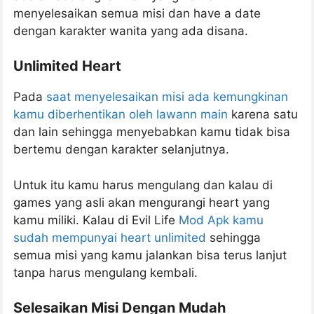
menyelesaikan semua misi dan have a date
dengan karakter wanita yang ada disana.
Unlimited Heart
Pada
saat menyelesaikan misi ada kemungkinan
kamu diberhentikan oleh lawann main
karena satu
dan lain sehingga menyebabkan kamu tidak bisa
bertemu dengan karakter selanjutnya.
Untuk itu kamu harus mengulang dan kalau di
games yang asli akan mengurangi heart yang
kamu miliki. Kalau di Evil Life
Mod Apk kamu
sudah mempunyai heart unlimited
sehingga
semua misi yang kamu jalankan bisa terus lanjut
tanpa harus mengulang kembali.
Selesaikan Misi Dengan Mudah