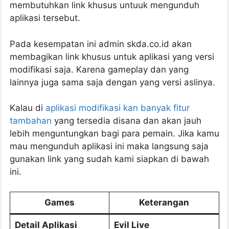
membutuhkan link khusus untuuk mengunduh
aplikasi tersebut.
Pada kesempatan ini admin skda.co.id akan
membagikan link khusus untuk aplikasi yang versi
modifikasi saja. Karena gameplay dan yang
lainnya juga sama saja dengan yang versi aslinya.
Kalau di
aplikasi modifikasi kan banyak fitur
tambahan
yang tersedia disana dan akan jauh
lebih menguntungkan bagi para pemain. Jika kamu
mau mengunduh aplikasi ini maka langsung saja
gunakan link yang sudah kami siapkan di bawah
ini.
Games
Keterangan
Detail Aplikasi
Evil Live