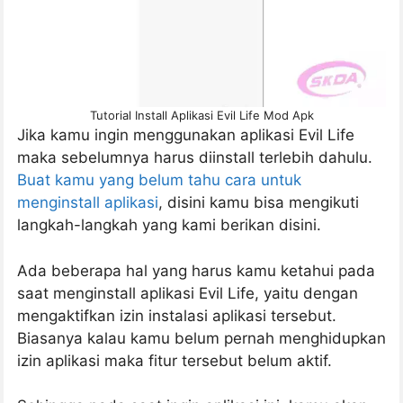
Tutorial Install Aplikasi Evil Life Mod Apk
Jika kamu ingin menggunakan aplikasi Evil Life
maka sebelumnya harus diinstall terlebih dahulu.
Buat kamu yang belum tahu cara untuk
menginstall aplikasi
, disini kamu bisa mengikuti
langkah-langkah yang kami berikan disini.
Ada beberapa hal yang harus kamu ketahui pada
saat menginstall aplikasi Evil Life, yaitu dengan
mengaktifkan izin instalasi aplikasi tersebut.
Biasanya kalau kamu belum pernah menghidupkan
izin aplikasi maka fitur tersebut belum aktif.