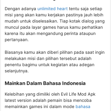
Dengan adanya
unlimited heart
tentu saja setiap
misi yang akan kamu kerjakan pastinya jauh lebih
mudah untuk diselesaikan. Tiap kotak dialog yang
muncul pada layar games harus kamu perhatikan
karena itu akan mengandung perinta ataupun
pertanyaan.
Biasanya kamu akan diberi pilihan pada saat ingin
melakukan misi dan pilihan tersebut adalah
penentu bagimu untuk kegiatan atau adegan
selanjutnya.
Mainkan Dalam Bahasa Indonesia
Kelebihan yang dimiliki oleh Evil Life Mod Apk
latest version adalah pemain bisa mencoba
memainkan games ini dalam mode
bahasa