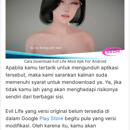
Cara Download Evil Life Mod Apk For Android
Apabila kamu tertarik untuk mengunduh aplikasi
tersebut, maka kami sarankan kalinan suda
memenuhi syarat untuk mendownload ya. Ya, jika
tidak kamu lah yang akan menghadapi risikonya
sendiri dari berbagai sisi.
Evil Life yang versi original belum tersedia di
dalam Google
Play Store
begitu pula yang versi
modifikasi. Oleh karena itu, kamu akan