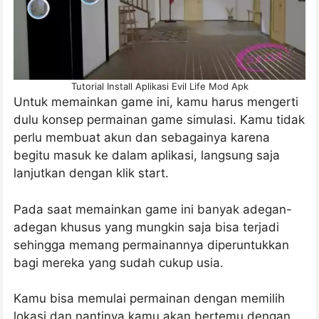
Tutorial Install Aplikasi Evil Life Mod Apk
Untuk memainkan game ini, kamu harus mengerti
dulu konsep permainan game simulasi. Kamu tidak
perlu membuat akun dan sebagainya karena
begitu masuk ke dalam aplikasi, langsung saja
lanjutkan dengan klik start.
Pada saat memainkan game ini banyak adegan-
adegan khusus yang mungkin saja bisa terjadi
sehingga memang permainannya diperuntukkan
bagi mereka yang sudah cukup usia.
Kamu bisa memulai permainan dengan memilih
lokasi dan nantinya kamu akan bertemu dengan