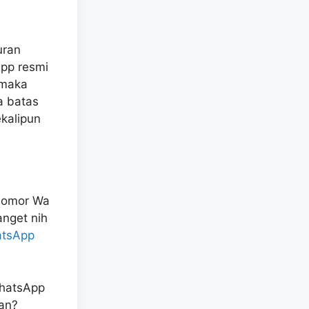
uran
App resmi
 maka
a batas
kalipun
 nomor Wa
anget nih
atsApp
WhatsApp
kan?