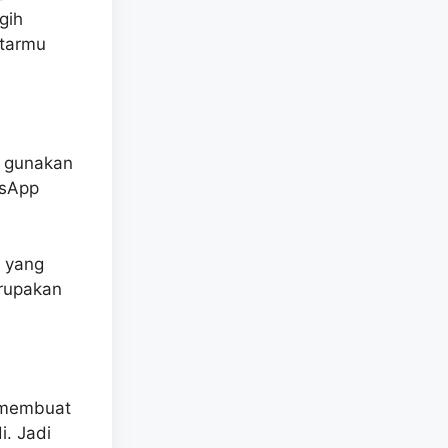
gih
tarmu
mu gunakan
tsApp
a yang
erupakan
t membuat
i. Jadi