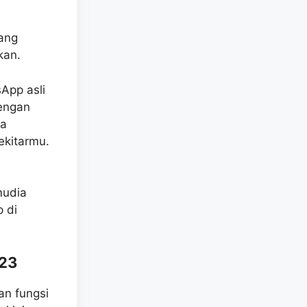
ang
kan.
App asli
dengan
ja
ekitarmu.
mudia
 di
023
an fungsi