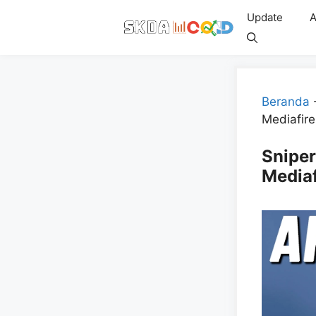
Skip
Update
A
to
content
Beranda
Mediafire
Snipe
Mediaf