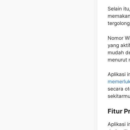
Selain it
memakan 
tergolong
Nomor Wh
yang akt
mudah den
menurut 
Aplikasi 
memerluk
secara o
sekitarmu
Fitur 
Aplikasi 