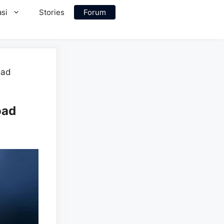
si
Stories
Forum
oad
oad