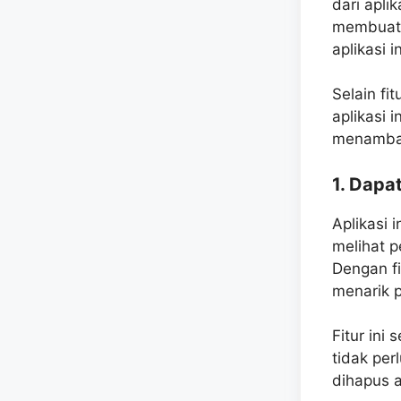
dari apli
membuat 
aplikasi 
Selain fi
aplikasi i
menambah
1. Dapa
Aplikasi 
melihat p
Dengan fi
menarik 
Fitur ini 
tidak per
dihapus a