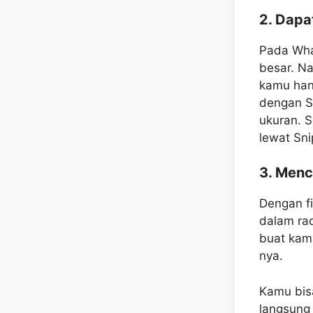
2. Dapa
Pada Wha
besar. Na
kamu han
dengan S
ukuran. S
lewat Sn
3. Menc
Dengan f
dalam rad
buat kam
nya.
Kamu bis
langsung 