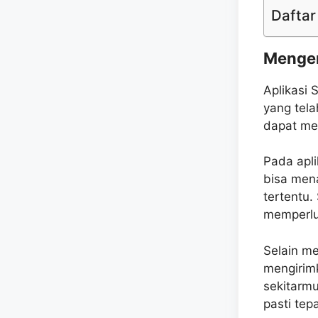
Daftar 
Mengen
Aplikasi 
yang tela
dapat me
Pada apli
bisa men
tertentu.
memperlu
Selain me
mengirim
sekitarmu
pasti tep