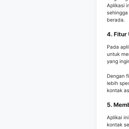
Aplikasi 
sehingga
berada.
4. Fitu
Pada apli
untuk me
yang ingi
Dengan fi
lebih spe
kontak as
5. Memb
Aplikai i
kontak se