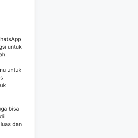
WhatsApp
gsi untuk
ah.
amu untuk
us
tuk
uga bisa
dii
 luas dan