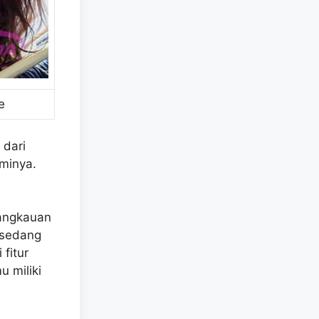
e
 dari
sminya.
jangkauan
 sedang
 fitur
u miliki