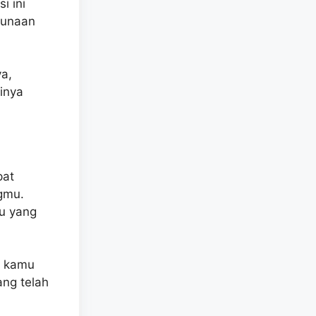
i ini
gunaan
ya,
sinya
pat
ngmu.
mu yang
di kamu
ang telah